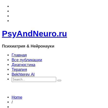
PsyAndNeuro.ru
Психиатрия & Нейронауки
Главная
Все публикации
Диагностика
Терапия
Bekhterev AI
Home
/