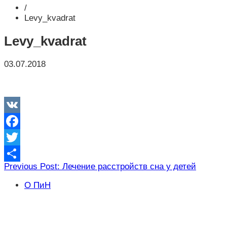
/
Levy_kvadrat
Levy_kvadrat
03.07.2018
VK
Facebook
Twitter
Навигация
Previous Post: Лечение расстройств сна у детей
Отправить
по
О ПиН
записям