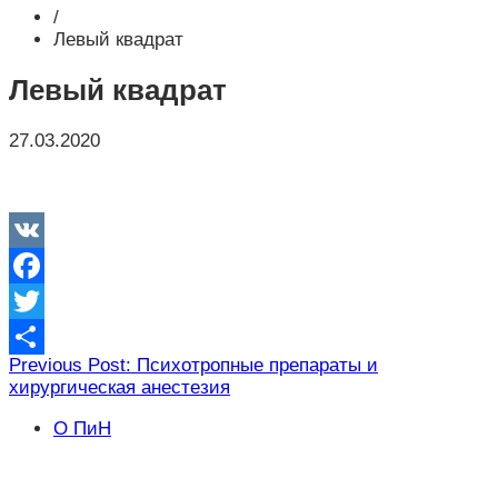
/
Левый квадрат
Левый квадрат
27.03.2020
VK
Facebook
Twitter
Навигация
Previous Post: Психотропные препараты и
Отправить
хирургическая анестезия
по
записям
О ПиН