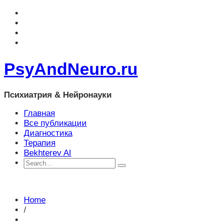
PsyAndNeuro.ru
Психиатрия & Нейронауки
Главная
Все публикации
Диагностика
Терапия
Bekhterev AI
Home
/