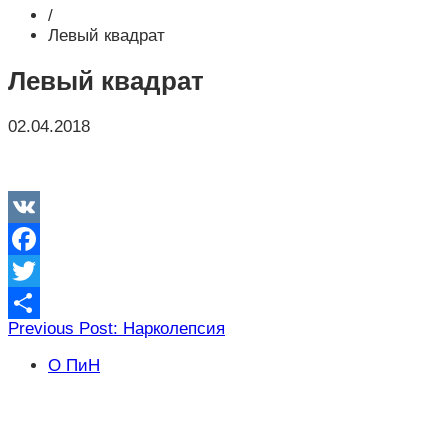
/
Левый квадрат
Левый квадрат
02.04.2018
VK
Facebook
Twitter
Навигация
Previous Post: Нарколепсия
Отправить
по
О ПиН
записям