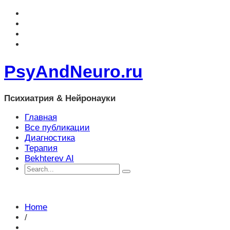
PsyAndNeuro.ru
Психиатрия & Нейронауки
Главная
Все публикации
Диагностика
Терапия
Bekhterev AI
Home
/