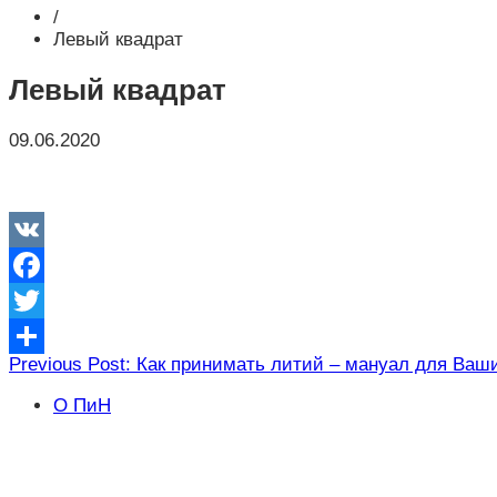
/
Левый квадрат
Левый квадрат
09.06.2020
VK
Facebook
Twitter
Навигация
Previous Post: Как принимать литий – мануал для Ваших
Отправить
по
О ПиН
записям