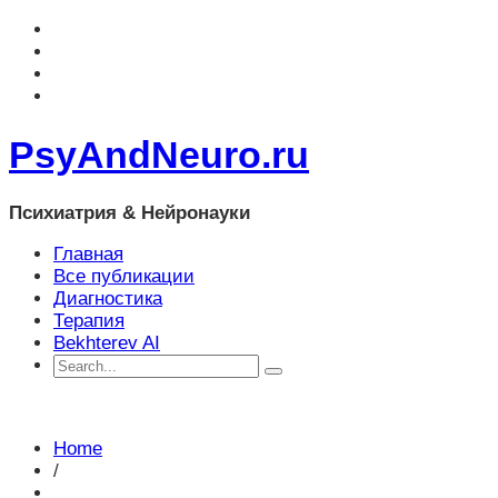
PsyAndNeuro.ru
Психиатрия & Нейронауки
Главная
Все публикации
Диагностика
Терапия
Bekhterev AI
Home
/