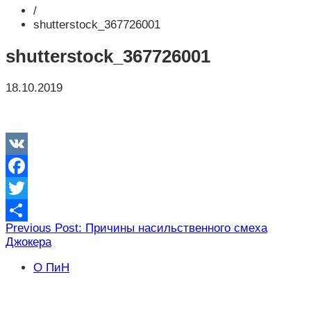
/
shutterstock_367726001
shutterstock_367726001
18.10.2019
VK
Facebook
Twitter
Навигация
Previous Post: Причины насильственного смеха
Отправить
Джокера
по
записям
О ПиН