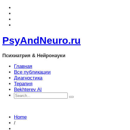
PsyAndNeuro.ru
Психиатрия & Нейронауки
Главная
Все публикации
Диагностика
Терапия
Bekhterev AI
Home
/