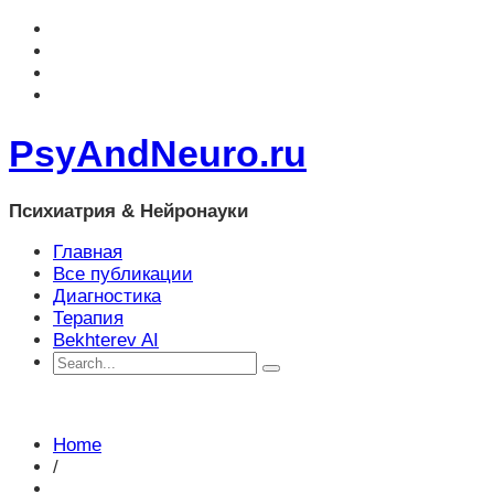
PsyAndNeuro.ru
Психиатрия & Нейронауки
Главная
Все публикации
Диагностика
Терапия
Bekhterev AI
Home
/