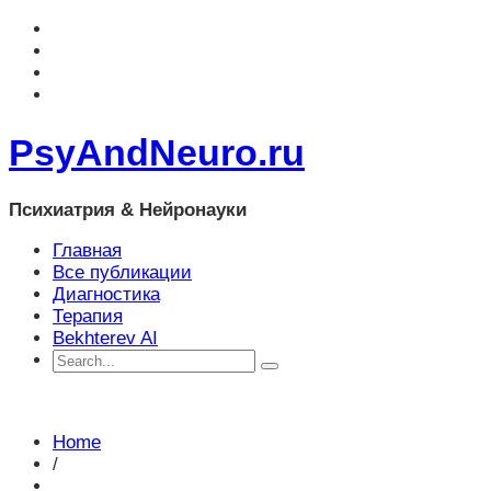
PsyAndNeuro.ru
Психиатрия & Нейронауки
Главная
Все публикации
Диагностика
Терапия
Bekhterev AI
Home
/