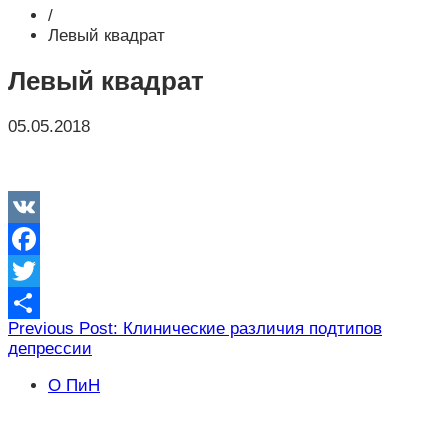
/
Левый квадрат
Левый квадрат
05.05.2018
VK
Facebook
Twitter
Навигация
Previous Post: Клинические различия подтипов
Отправить
депрессии
по
записям
О ПиН