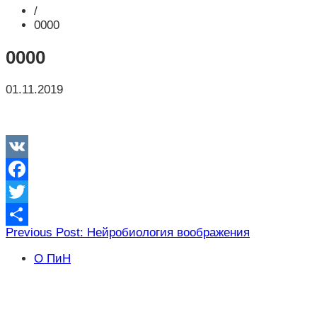
/
0000
0000
01.11.2019
VK
Facebook
Twitter
Навигация
Previous Post: Нейробиология воображения
Отправить
по
О ПиН
записям