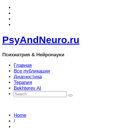
PsyAndNeuro.ru
Психиатрия & Нейронауки
Главная
Все публикации
Диагностика
Терапия
Bekhterev AI
Home
/