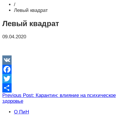
/
Левый квадрат
Левый квадрат
09.04.2020
VK
Facebook
Twitter
Навигация
Previous Post: Карантин: влияние на психическое
Отправить
здоровье
по
записям
О ПиН