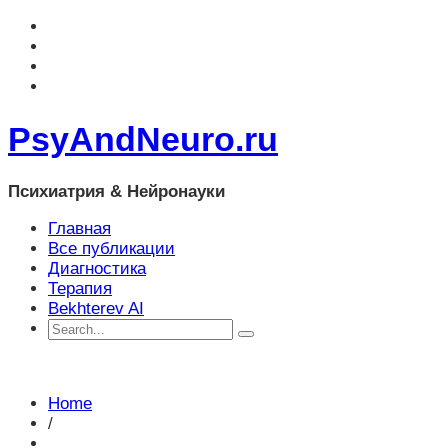
PsyAndNeuro.ru
Психиатрия & Нейронауки
Главная
Все публикации
Диагностика
Терапия
Bekhterev AI
Home
/