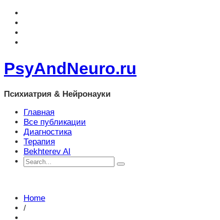
PsyAndNeuro.ru
Психиатрия & Нейронауки
Главная
Все публикации
Диагностика
Терапия
Bekhterev AI
Home
/