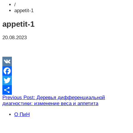
/
appetit-1
appetit-1
20.08.2023
VK
Facebook
Twitter
Навигация
Previous Post: Деревья дифференциальной
Отправить
диагностики: изменение веса и аппетита
по
записям
О ПиН