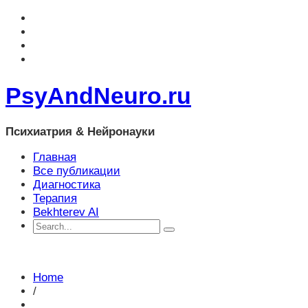
PsyAndNeuro.ru
Психиатрия & Нейронауки
Главная
Все публикации
Диагностика
Терапия
Bekhterev AI
Home
/