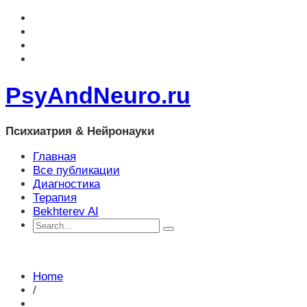
PsyAndNeuro.ru
Психиатрия & Нейронауки
Главная
Все публикации
Диагностика
Терапия
Bekhterev AI
Home
/