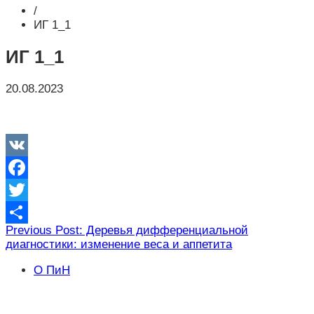
/
ИГ 1_1
ИГ 1_1
20.08.2023
VK
Facebook
Twitter
Навигация
Previous Post: Деревья дифференциальной
Отправить
диагностики: изменение веса и аппетита
по
записям
О ПиН