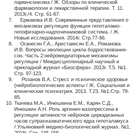
паркинсонизма / Ж. Обзоры по клинической
фармакологии и лекарственной терапии. Т. 11.
2013г./4. Стр. 61-67.
Ермакова И.В. Современные представления о
механизмах регуляции функции гипоталамо-
гипофизарно-надпочечниковой система. / Ж.
Новые исследования. 2014г. Стр.77-86.
Оганесян Г.А., Аристакесян Е.А., Романова
И.В. Вопросы эволюции цикла бодроствование-
сон. Часть 2:нейромедиаторные механизмы
регуляции / Междисциплинарный научный и
прикладной журнал «Биосфера». 2013г. Т.5. №1.
Стр. 97-123.
Розанов В.А. Стресс и психическое здоровье
(нейробиологические аспекты / Ж. Социальная и
клиническая психиатрия. 2013. Т.23. №1.Стр. 79-
85.
Ткачева М.А., Инюшкина Е.М., Карян С.Д.,
Инюшкин А.Н. Роль аргинин-вазопрессина в
регуляции активности нейронов циркадианных
часов супрахиазматического ядра гипоталамуса
/ Ульяновкий медико-биологический журнал. №1.
2018г. Стр. 145-158.