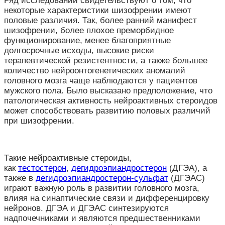
Ряд исследований свидетельствуют о том, что
некоторые характеристики шизофрении имеют
половые различия. Так, более ранний манифест
шизофрении, более плохое преморбидное
функционирование, менее благоприятные
долгосрочные исходы, высокие риски
терапевтической резистентности, а также большее
количество нейроонтогенетических аномалий
головного мозга чаще наблюдаются у пациентов
мужского пола. Было высказано предположение, что
патологическая активность нейроактивных стероидов
может способствовать развитию половых различий
при шизофрении.
Такие нейроактивные стероиды,
как
тестостерон
,
дегидроэпиандростерон
(ДГЭА), а
также в
дегидроэпиандростерон-сульфат
(ДГЭАС)
играют важную роль в развитии головного мозга,
влияя на синаптические связи и дифференцировку
нейронов. ДГЭА и ДГЭАС синтезируются
надпочечниками и являются предшественниками