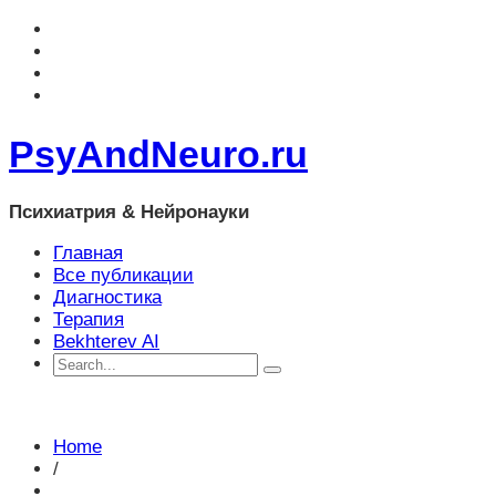
PsyAndNeuro.ru
Психиатрия & Нейронауки
Главная
Все публикации
Диагностика
Терапия
Bekhterev AI
Home
/