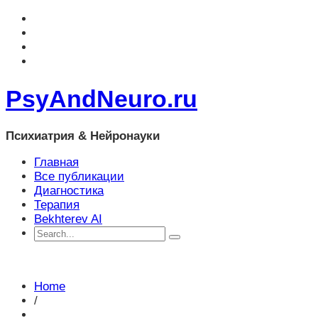
PsyAndNeuro.ru
Психиатрия & Нейронауки
Главная
Все публикации
Диагностика
Терапия
Bekhterev AI
Home
/