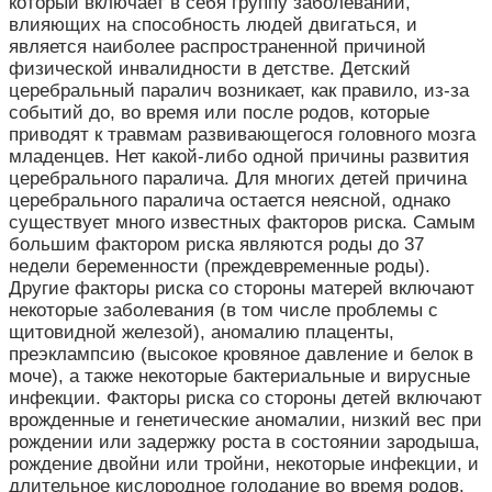
который включает в себя группу заболеваний,
влияющих на способность людей двигаться, и
является наиболее распространенной причиной
физической инвалидности в детстве. Детский
церебральный паралич возникает, как правило, из-за
событий до, во время или после родов, которые
приводят к травмам развивающегося головного мозга
младенцев. Нет какой-либо одной причины развития
церебрального паралича. Для многих детей причина
церебрального паралича остается неясной, однако
существует много известных факторов риска. Самым
большим фактором риска являются роды до 37
недели беременности (преждевременные роды).
Другие факторы риска со стороны матерей включают
некоторые заболевания (в том числе проблемы с
щитовидной железой), аномалию плаценты,
преэклампсию (высокое кровяное давление и белок в
моче), а также некоторые бактериальные и вирусные
инфекции. Факторы риска со стороны детей включают
врожденные и генетические аномалии, низкий вес при
рождении или задержку роста в состоянии зародыша,
рождение двойни или тройни, некоторые инфекции, и
длительное кислородное голодание во время родов.