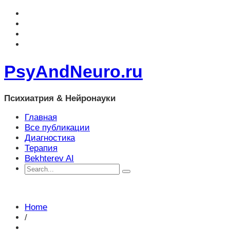
PsyAndNeuro.ru
Психиатрия & Нейронауки
Главная
Все публикации
Диагностика
Терапия
Bekhterev AI
Home
/