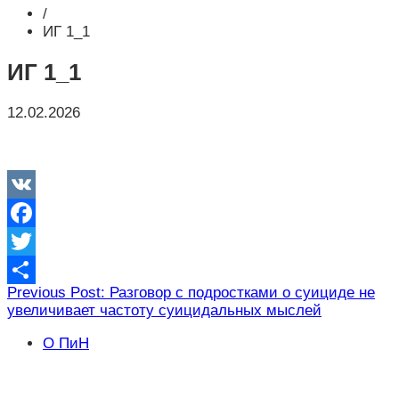
/
ИГ 1_1
ИГ 1_1
12.02.2026
VK
Facebook
Twitter
Навигация
Previous Post: Разговор с подростками о суициде не
Отправить
увеличивает частоту суицидальных мыслей
по
записям
О ПиН