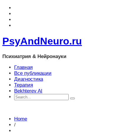
PsyAndNeuro.ru
Психиатрия & Нейронауки
Главная
Все публикации
Диагностика
Терапия
Bekhterev AI
Home
/