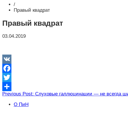
/
Правый квадрат
Правый квадрат
03.04.2019
VK
Facebook
Twitter
Навигация
Previous Post: Слуховые галлюцинации — не всегда 
Отправить
по
О ПиН
записям