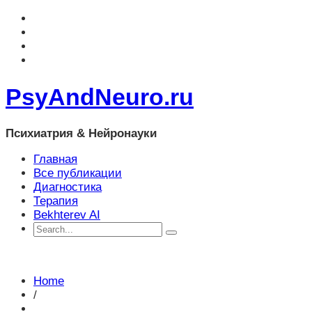
PsyAndNeuro.ru
Психиатрия & Нейронауки
Главная
Все публикации
Диагностика
Терапия
Bekhterev AI
Home
/