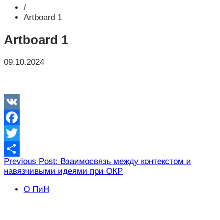
/
Artboard 1
Artboard 1
09.10.2024
VK
Facebook
Twitter
Навигация
Previous Post: Взаимосвязь между контекстом и
Отправить
навязчивыми идеями при ОКР
по
записям
О ПиН