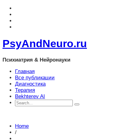
PsyAndNeuro.ru
Психиатрия & Нейронауки
Главная
Все публикации
Диагностика
Терапия
Bekhterev AI
Home
/