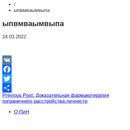
/
ыпвмваымвыпа
ыпвмваымвыпа
24.03.2022
VK
Facebook
Twitter
Навигация
Previous Post: Доказательная фармакотерапия
Отправить
пограничного расстройства личности
по
записям
О ПиН