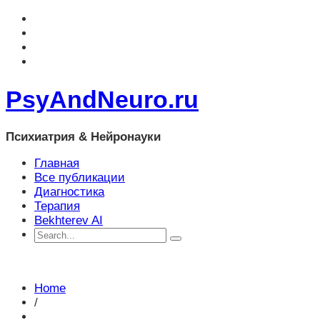
PsyAndNeuro.ru
Психиатрия & Нейронауки
Главная
Все публикации
Диагностика
Терапия
Bekhterev AI
Home
/