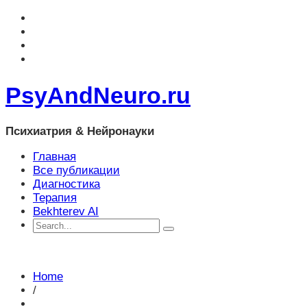
PsyAndNeuro.ru
Психиатрия & Нейронауки
Главная
Все публикации
Диагностика
Терапия
Bekhterev AI
Home
/