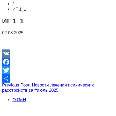
/
ИГ 1_1
ИГ 1_1
02.08.2025
VK
Facebook
Twitter
Навигация
Previous Post: Новости лечения психических
Отправить
расстройств за #июль 2025
по
записям
О ПиН