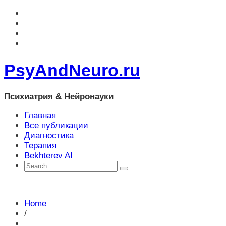
PsyAndNeuro.ru
Психиатрия & Нейронауки
Главная
Все публикации
Диагностика
Терапия
Bekhterev AI
Home
/