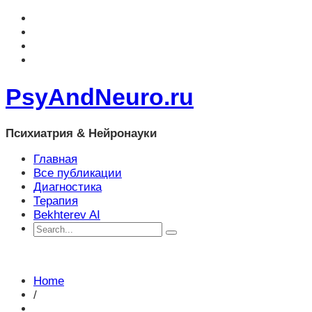
PsyAndNeuro.ru
Психиатрия & Нейронауки
Главная
Все публикации
Диагностика
Терапия
Bekhterev AI
Home
/