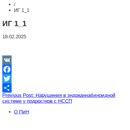
/
ИГ 1_1
ИГ 1_1
18.02.2025
VK
Facebook
Twitter
Навигация
Previous Post: Нарушения в эндоканнабиноидной
Отправить
системе у подростков с НССП
по
записям
О ПиН