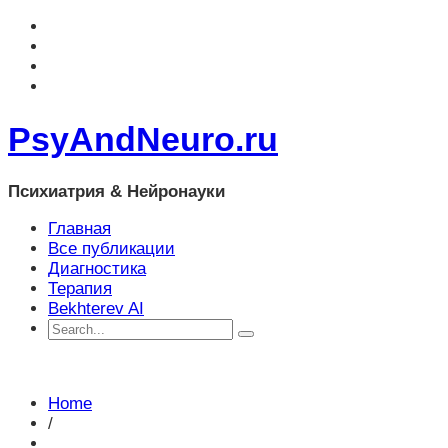
PsyAndNeuro.ru
Психиатрия & Нейронауки
Главная
Все публикации
Диагностика
Терапия
Bekhterev AI
Home
/