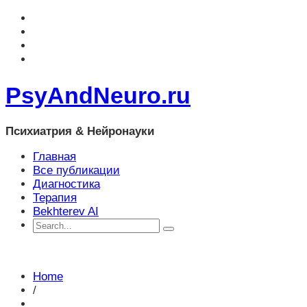
PsyAndNeuro.ru
Психиатрия & Нейронауки
Главная
Все публикации
Диагностика
Терапия
Bekhterev AI
Home
/