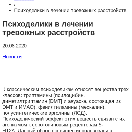
/
Психоделики в лечении тревожных расстройств
Психоделики в лечении
тревожных расстройств
20.08.2020
Новости
К классическим психоделикам относят вещества трех
классов: триптамины (псилоцибин,
диметилтриптамин [DMT] и аяуаска, состоящая из
DMT и ИМАО), фенилтиламины (мескалин),
полусинтетические эрголины (ЛСД).
Психоделический эффект этих веществ связан с их
агонизмом к серотониновым рецепторам 5-
HT2A.
Данный обзор посвящен использованию