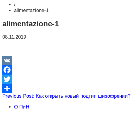
/
alimentazione-1
alimentazione-1
08.11.2019
VK
Facebook
Twitter
Навигация
Previous Post: Как открыть новый подтип шизофрении?
Отправить
по
О ПиН
записям