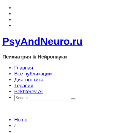
PsyAndNeuro.ru
Психиатрия & Нейронауки
Главная
Все публикации
Диагностика
Терапия
Bekhterev AI
Home
/