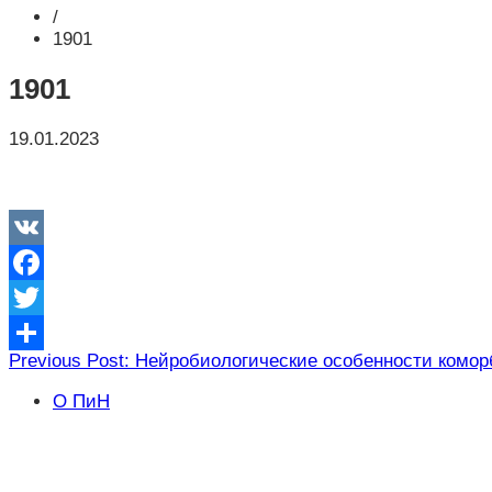
/
1901
1901
19.01.2023
VK
Facebook
Twitter
Навигация
Previous Post: Нейробиологические особенности комо
Отправить
по
О ПиН
записям