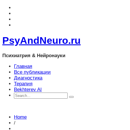
PsyAndNeuro.ru
Психиатрия & Нейронауки
Главная
Все публикации
Диагностика
Терапия
Bekhterev AI
Home
/