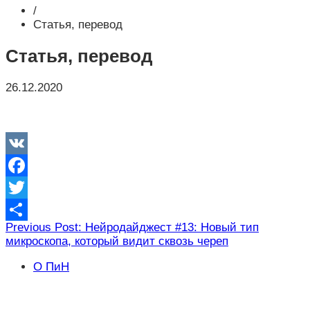
/
Статья, перевод
Статья, перевод
26.12.2020
VK
Facebook
Twitter
Навигация
Previous Post: Нейродайджест #13: Новый тип
Отправить
микроскопа, который видит сквозь череп
по
записям
О ПиН