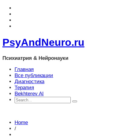
PsyAndNeuro.ru
Психиатрия & Нейронауки
Главная
Все публикации
Диагностика
Терапия
Bekhterev AI
Home
/