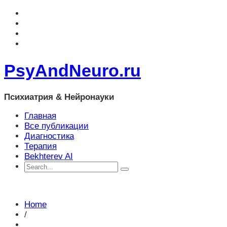
PsyAndNeuro.ru
Психиатрия & Нейронауки
Главная
Все публикации
Диагностика
Терапия
Bekhterev AI
Home
/