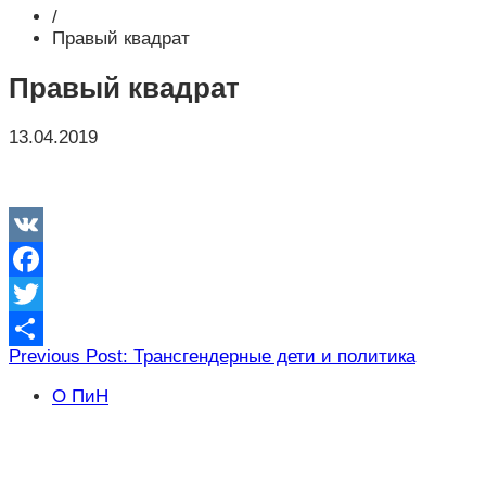
/
Правый квадрат
Правый квадрат
13.04.2019
VK
Facebook
Twitter
Навигация
Previous Post: Трансгендерные дети и политика
Отправить
по
О ПиН
записям