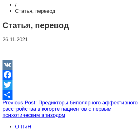
/
Статья, перевод
Статья, перевод
26.11.2021
VK
Facebook
Twitter
Навигация
Previous Post: Предикторы биполярного аффективного
Отправить
расстройства в когорте пациентов с первым
по
психотическим эпизодом
записям
О ПиН