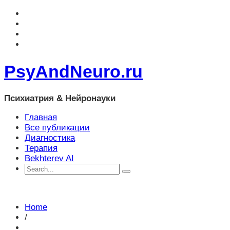
PsyAndNeuro.ru
Психиатрия & Нейронауки
Главная
Все публикации
Диагностика
Терапия
Bekhterev AI
Home
/