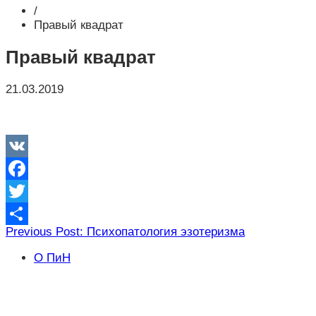
/
Правый квадрат
Правый квадрат
21.03.2019
VK
Facebook
Twitter
Навигация
Previous Post: Психопатология эзотеризма
Отправить
по
О ПиН
записям