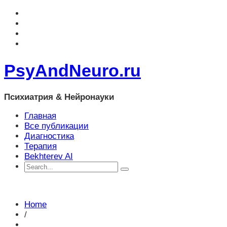
PsyAndNeuro.ru
Психиатрия & Нейронауки
Главная
Все публикации
Диагностика
Терапия
Bekhterev AI
Home
/