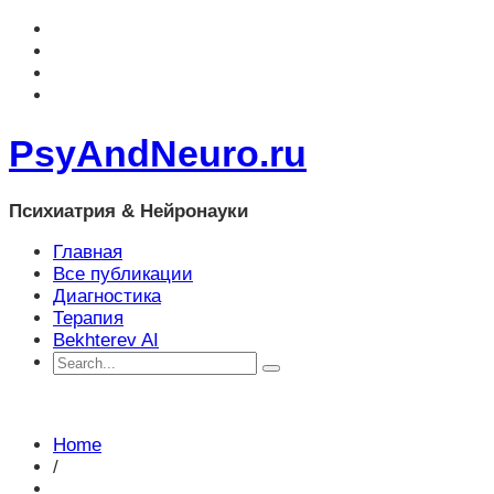
PsyAndNeuro.ru
Психиатрия & Нейронауки
Главная
Все публикации
Диагностика
Терапия
Bekhterev AI
Home
/