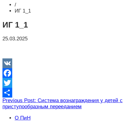
/
ИГ 1_1
ИГ 1_1
25.03.2025
VK
Facebook
Twitter
Навигация
Previous Post: Cистема вознаграждения у детей с
Отправить
приступообразным перееданием
по
записям
О ПиН