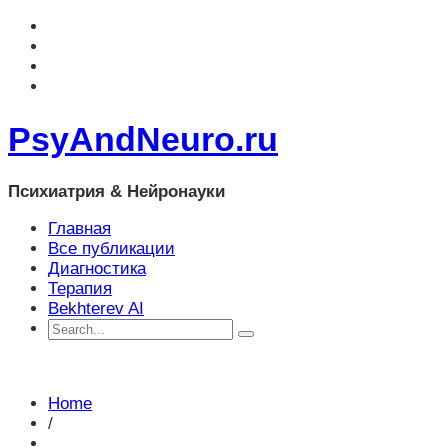
PsyAndNeuro.ru
Психиатрия & Нейронауки
Главная
Все публикации
Диагностика
Терапия
Bekhterev AI
Home
/