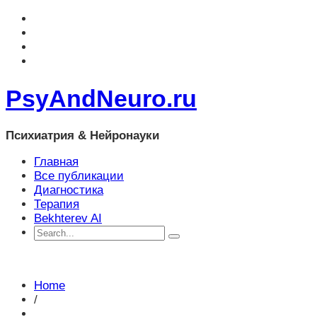
PsyAndNeuro.ru
Психиатрия & Нейронауки
Главная
Все публикации
Диагностика
Терапия
Bekhterev AI
Home
/