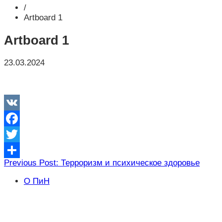
/
Artboard 1
Artboard 1
23.03.2024
VK
Facebook
Twitter
Навигация
Previous Post: Терроризм и психическое здоровье
Отправить
по
О ПиН
записям