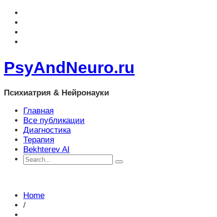
PsyAndNeuro.ru
Психиатрия & Нейронауки
Главная
Все публикации
Диагностика
Терапия
Bekhterev AI
Home
/