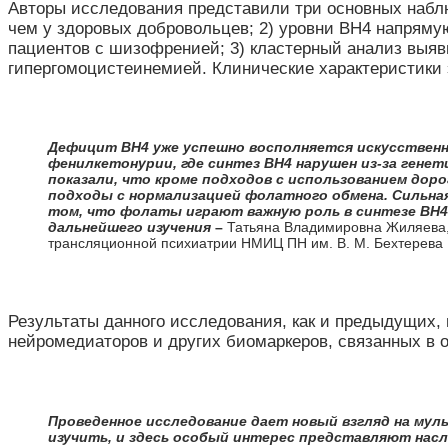
Авторы исследования представили три основных набл
чем у здоровых добровольцев; 2) уровни BH4 напряму
пациентов с шизофренией; 3) кластерный анализ выя
гипергомоцистеинемией. Клинические характеристики 
Дефицит ВН4 уже успешно восполняется искусственн
фенилкетонурии, где синтез ВН4 нарушен из-за гене
показали, что кроме подходов с использованием до
подходы с нормализацией фолатного обмена. Сильн
том, что фолаты играют важную роль в синтезе ВН4
дальнейшего изучения
–
Татьяна Владимировна Жиляева, д
трансляционной психиатрии НМИЦ ПН им. В. М. Бехтерева
Результаты данного исследования, как и предыдущих,
нейромедиаторов и других биомаркеров, связанных в 
Проведенное исследование дает новый взгляд на м
изучить, и здесь особый интерес представляют нас