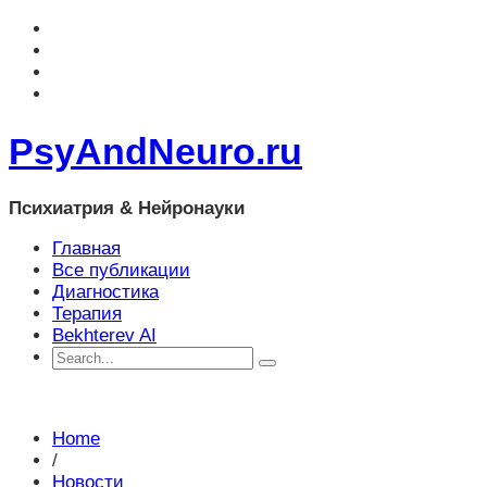
PsyAndNeuro.ru
Психиатрия & Нейронауки
Главная
Все публикации
Диагностика
Терапия
Bekhterev AI
Home
/
Новости