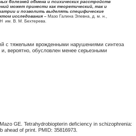
ных болезней обмена и психических расстройств
ений может принести как теоретический, так и
хиатрии и позволить выделять специфические
ктом исследования
–
Мазо Галина Элевна, д. м. н.,
 им. В. М. Бехтерева.
ний с тяжелыми врожденными нарушениями синтеза
 и, вероятно, обусловлен менее серьезными
azo GE. Tetrahydrobiopterin deficiency in schizophrenia:
ub ahead of print. PMID: 35816973.