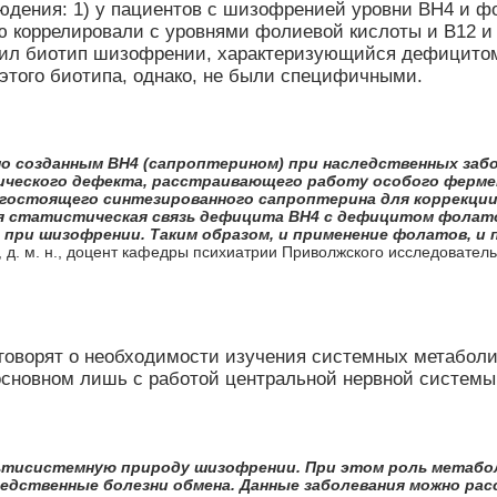
юдения: 1) у пациентов с шизофренией уровни BH4 и ф
ю коррелировали с уровнями фолиевой кислоты и B12 и
вил биотип шизофрении, характеризующийся дефицитом
этого биотипа, однако, не были специфичными.
о созданным ВН4 (сапроптерином) при наследственных заб
тического дефекта, расстраивающего работу особого ферме
рогостоящего синтезированного сапроптерина для коррекц
ая статистическая связь дефицита ВН4 с дефицитом фола
 при шизофрении. Таким образом, и применение фолатов, 
. м. н., доцент кафедры психиатрии Приволжского исследовательск
 говорят о необходимости изучения системных метабол
основном лишь с работой центральной нервной системы
ультисистемную природу шизофрении. При этом роль метаб
ледственные болезни обмена. Данные заболевания можно ра