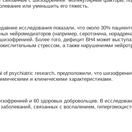
 связанные с шизофренией молекулярные факторы, под
олевание или уменьшить его тяжесть.
едавние исследования показали, что около 30% пациен
чных нейромедиаторов (например, серотонина, норадрен
с шизофренией. Более того, дефицит BH4 может высту
окислительным стрессом, а также нарушениями нейрот
l of psychiatric research, предположили, что шизофрен
имическими и клиническими характеристиками.
шизофренией и 60 здоровых добровольцев. В исследован
х заболеваний, связанных с воспалением, гипергомоци