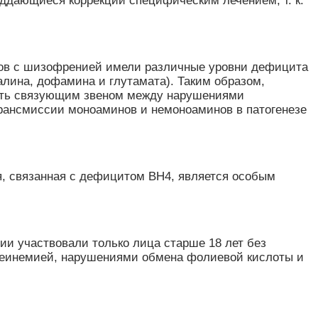
дающиеся коррекции специфическим лечением, т. к.
тов с шизофренией имели различные уровни дефицита
алина, дофамина и глутамата). Таким образом,
пать связующим звеном между нарушениями
рансмиссии моноаминов и немоноаминов в патогенезе
ия, связанная с дефицитом BH4, является особым
ии участвовали только лица старше 18 лет без
стеинемией, нарушениями обмена фолиевой кислоты и