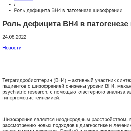
/
Роль дефицита BH4 в патогенезе шизофрении
Роль дефицита BH4 в патогенез
24.08.2022
Новости
Тетрагидробиоптерин (BH4)
– активный участник
синтез
пациентов с шизофренией снижены уровни BH4, механи
psychiatric research, с помощью кластерного анализ
гипергомоцистеинемией.
Шизофрения является неоднородным расстройством, в
рассмотрению новых подходов к диагностике и лечен