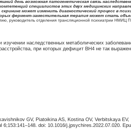
яшний день возможная патогенетическая связь наследствен
компетенций специалистов этих двух медицинских направл
 скрининг может изменить диагностический процесс в пси
торых фермент-заместительная терапия может стать объе
тию, руководитель отделения трансляционной психиатрии НМИЦ ПН
при изучении наследственных метаболических заболева
расстройства, при которых дефицит BH4 не так выражен
ishnikov GV, Piatoikina AS, Kostina OV, Verbitskaya EV, M
ul 6;153:141
–
148. doi: 10.1016/j.jpsychires.2022.07.020. Ep