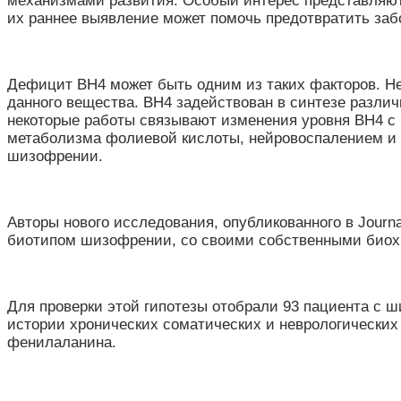
механизмами развития. Особый интерес представляют
их раннее выявление может помочь предотвратить заб
Дефицит ВН4 может быть одним из таких факторов. Н
данного вещества. BH4 задействован в синтезе разли
некоторые работы связывают изменения уровня BH4 
метаболизма фолиевой кислоты, нейровоспалением и 
шизофрении.
Авторы нового исследования, опубликованного в Journa
биотипом шизофрении, со своими собственными биох
Для проверки этой гипотезы отобрали 93 пациента с 
истории хронических соматических и неврологически
фенилаланина.