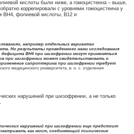
олиевой кислоты были ниже, а гомоцистеина
–
выше,
 обратно коррелировали с уровнями гомоцистеина у
 BH4, фолиевой кислоты, B12 и
олеваниях, например отдельных вариантах
нта. Но результаты проведенного нами исследования
ии дефицита ВН4 при шизофрении могут применяться
тов при шизофрении может свидетельствовать о
и применение сапроптерина при шизофрении требует
ого медицинского университета, в. н. с. отделения
ических нарушений при шизофрении, а не только
.
олических нарушений при шизофрении еще предстоит
ссматривать как мост, соединяющий психические