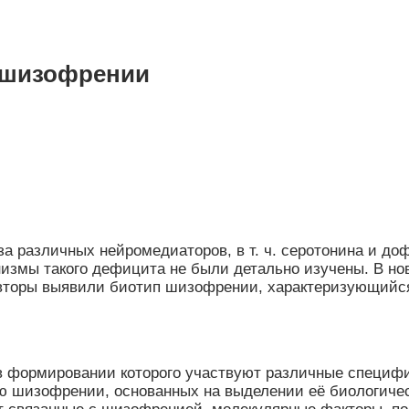
е шизофрении
а различных нейромедиаторов, в т. ч. серотонина и до
змы такого дефицита не были детально изучены. В нов
а авторы выявили биотип шизофрении, характеризующийс
 формировании которого участвуют различные специфи
ию шизофрении, основанных на выделении её биологиче