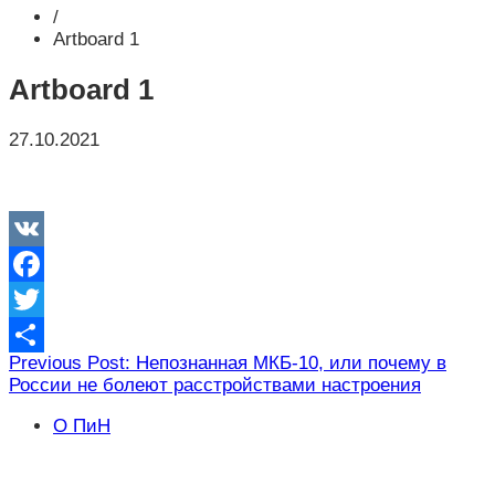
/
Artboard 1
Artboard 1
27.10.2021
VK
Facebook
Twitter
Навигация
Previous Post: Непознанная МКБ-10, или почему в
Отправить
России не болеют расстройствами настроения
по
записям
О ПиН