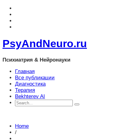
PsyAndNeuro.ru
Психиатрия & Нейронауки
Главная
Все публикации
Диагностика
Терапия
Bekhterev AI
Home
/