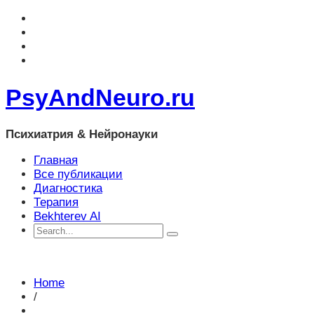
PsyAndNeuro.ru
Психиатрия & Нейронауки
Главная
Все публикации
Диагностика
Терапия
Bekhterev AI
Home
/