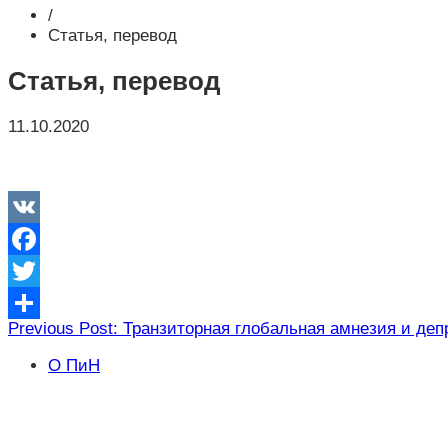
/
Статья, перевод
Статья, перевод
11.10.2020
VK
Facebook
Twitter
Навигация
Previous Post: Транзиторная глобальная амнезия и де
Отправить
по
О ПиН
записям