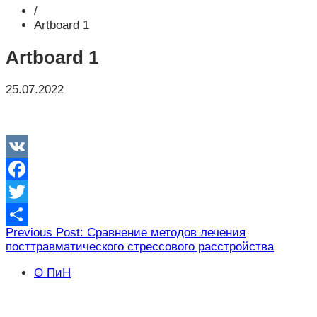
/
Artboard 1
Artboard 1
25.07.2022
VK
Facebook
Twitter
Навигация
Previous Post: Сравнение методов лечения
Отправить
посттравматического стрессового расстройства
по
записям
О ПиН