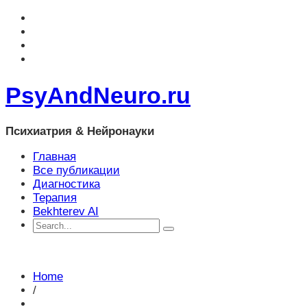
PsyAndNeuro.ru
Психиатрия & Нейронауки
Главная
Все публикации
Диагностика
Терапия
Bekhterev AI
Home
/