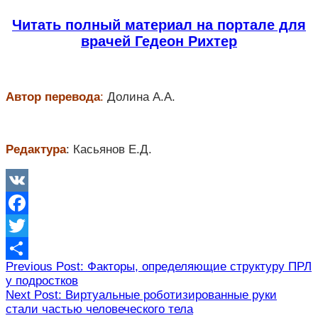
Читать полный материал на портале для
врачей Гедеон Рихтер
Автор перевода
:
Долина А.А.
Редактура
: Касьянов Е.Д.
VK
Facebook
Twitter
Навигация
Previous Post: Факторы, определяющие структуру ПРЛ
Отправить
у подростков
по
Next Post: Виртуальные роботизированные руки
записям
стали частью человеческого тела