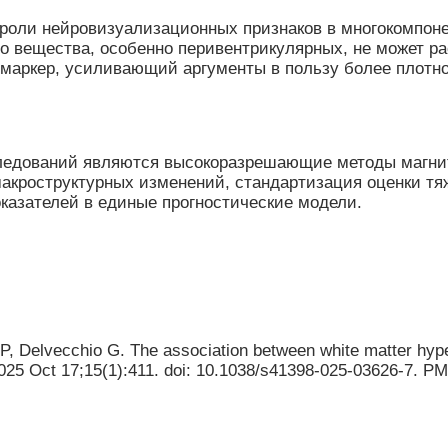
 роли нейровизуализационных признаков в многокомпоне
 вещества, особенно перивентрикулярных, не может ра
маркер, усиливающий аргументы в пользу более плотно
ледований являются высокоразрешающие методы магни
акроструктурных изменений, стандартизация оценки тяж
казателей в единые прогностические модели.
P, Delvecchio G. The association between white matter hyper
 2025 Oct 17;15(1):411. doi: 10.1038/s41398-025-03626-7.