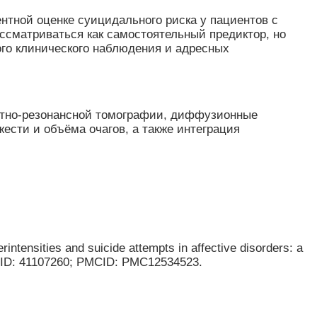
нтной оценке суицидального риска у пациентов с
ссматриваться как самостоятельный предиктор, но
го клинического наблюдения и адресных
тно-резонансной томографии, диффузионные
ести и объёма очагов, а также интеграция
intensities and suicide attempts in affective disorders: a
 PMID: 41107260; PMCID: PMC12534523.