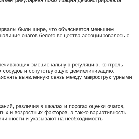
еривентрикулярная локализация демонстрировала
тервалы были шире, что объясняется меньшим
наличие очагов белого вещества ассоциировалось с
еспечивающих эмоциональную регуляцию, контроль
их сосудов и сопутствующую демиелинизацию,
бъяснять выявленную связь между макроструктурными
ний, различия в шкалах и порогах оценки очагов,
тых и возрастных факторов, а также вариативность
ичинности и указывают на необходимость