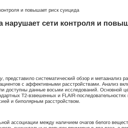
контроля и повышает риск суицида
а нарушает сети контроля и повыш
ry
, представило систематический обзор и метаанализ ра
 пациентов с аффективными расстройствами. Анализ вк
ыли доступны данные восьми исследований. Основной ц
ндартных Т2-взвешенных и FLAIR-последовательностях 
сией и биполярным расстройством.
ьной ассоциации между наличием очагов белого вещест