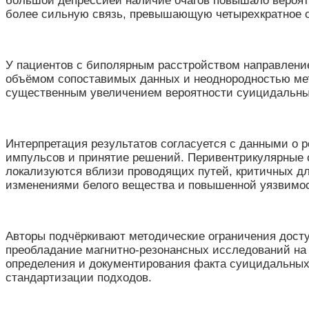
большой депрессией наличие очагов повышало вероят
более сильную связь, превышающую четырехкратное 
У пациентов с биполярным расстройством направлени
объёмом сопоставимых данных и неоднородностью мет
существенным увеличением вероятности суицидальны
Интерпретация результатов согласуется с данными о
импульсов и принятие решений. Перивентрикулярные 
локализуются вблизи проводящих путей, критичных дл
изменениями белого вещества и повышенной уязвимо
Авторы подчёркивают методические ограничения досту
преобладание магнитно-резонансных исследований на 
определения и документирования факта суицидальных
стандартизации подходов.