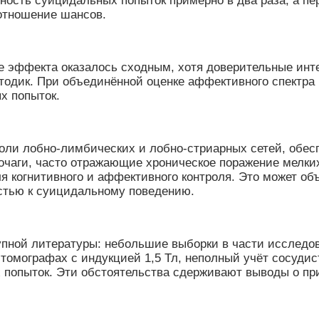
ность суицидальных попыток примерно в два раза, а п
отношение шансов.
е эффекта оказалось сходным, хотя доверительные ин
одик. При объединённой оценке аффективного спектра 
х попыток.
 роли лобно-лимбических и лобно-стриарных сетей, об
очаги, часто отражающие хроническое поражение мелк
я когнитивного и аффективного контроля. Это может о
стью к суицидальному поведению.
пной литературы: небольшие выборки в части исследова
томографах с индукцией 1,5 Тл, неполный учёт сосудис
 попыток. Эти обстоятельства сдерживают выводы о пр