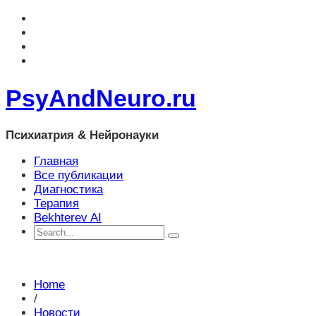
PsyAndNeuro.ru
Психиатрия & Нейронауки
Главная
Все публикации
Диагностика
Терапия
Bekhterev AI
Home
/
Новости