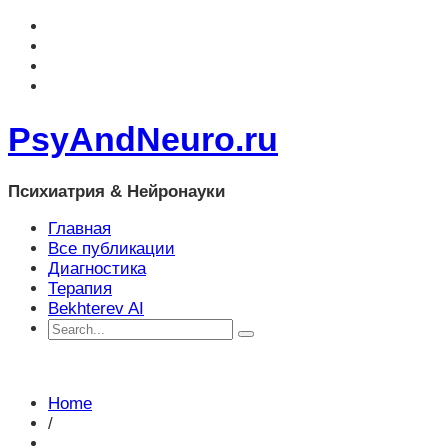
PsyAndNeuro.ru
Психиатрия & Нейронауки
Главная
Все публикации
Диагностика
Терапия
Bekhterev AI
Home
/