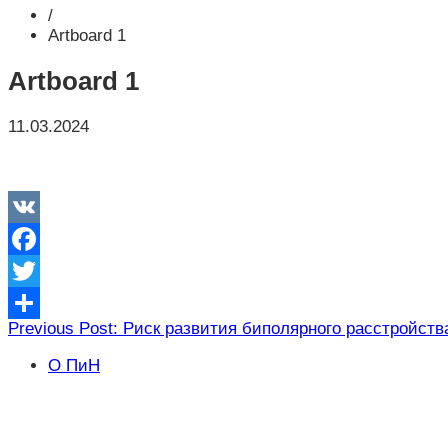
/
Artboard 1
Artboard 1
11.03.2024
VK
Facebook
Twitter
Навигация
Previous Post: Риск развития биполярного расстройст
Отправить
по
О ПиН
записям