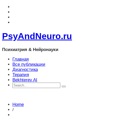
PsyAndNeuro.ru
Психиатрия & Нейронауки
Главная
Все публикации
Диагностика
Терапия
Bekhterev AI
Home
/