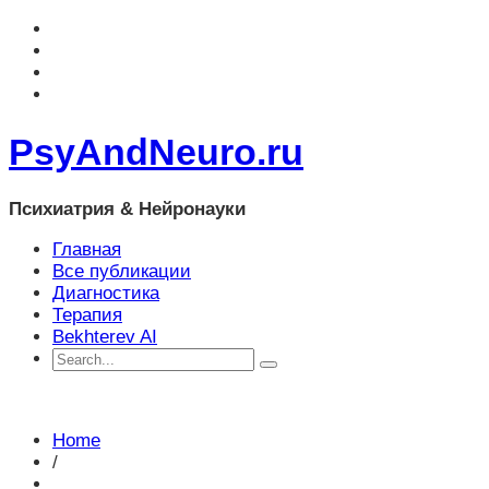
PsyAndNeuro.ru
Психиатрия & Нейронауки
Главная
Все публикации
Диагностика
Терапия
Bekhterev AI
Home
/