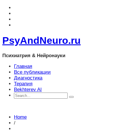
PsyAndNeuro.ru
Психиатрия & Нейронауки
Главная
Все публикации
Диагностика
Терапия
Bekhterev AI
Home
/