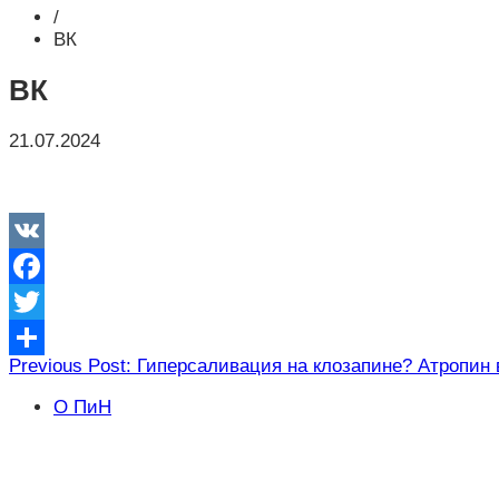
/
ВК
ВК
21.07.2024
VK
Facebook
Twitter
Навигация
Previous Post: Гиперсаливация на клозапине? Атропин
Отправить
по
О ПиН
записям