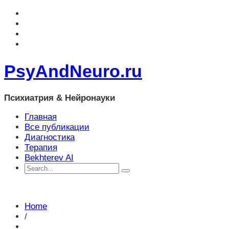
PsyAndNeuro.ru
Психиатрия & Нейронауки
Главная
Все публикации
Диагностика
Терапия
Bekhterev AI
Home
/