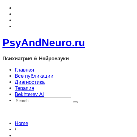
PsyAndNeuro.ru
Психиатрия & Нейронауки
Главная
Все публикации
Диагностика
Терапия
Bekhterev AI
Home
/